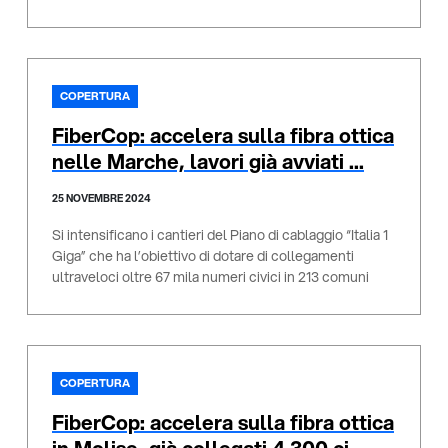
della regione. Investimento complessivo di oltre 500
milioni di euro che compre ...
COPERTURA
FiberCop: accelera sulla fibra ottica
nelle Marche, lavori già avviati ...
25 NOVEMBRE 2024
Si intensificano i cantieri del Piano di cablaggio “Italia 1
Giga” che ha l’obiettivo di dotare di collegamenti
ultraveloci oltre 67 mila numeri civici in 213 comuni
della regione. Già collegati oltre 32.800 civici.
Investimento complessivo di ol ...
COPERTURA
FiberCop: accelera sulla fibra ottica