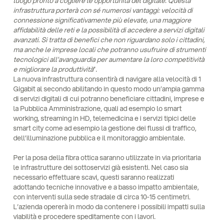
luogo pronto a cogliere le opportunità del digitale. Questa
infrastruttura porterà con sé numerosi vantaggi: velocità di
connessione significativamente più elevate, una maggiore
affidabilità delle reti e la possibilità di accedere a servizi digitali
avanzati. Si tratta di benefici che non riguardano solo i cittadini,
ma anche le imprese locali che potranno usufruire di strumenti
tecnologici all’avanguardia per aumentare la loro competitività
e migliorare la produttività
”.
La nuova infrastruttura consentirà di navigare alla velocità di 1
Gigabit al secondo abilitando in questo modo un’ampia gamma
di servizi digitali di cui potranno beneficiare cittadini, imprese e
la Pubblica Amministrazione, quali ad esempio lo smart
working, streaming in HD, telemedicina e i servizi tipici delle
smart city come ad esempio la gestione dei flussi di traffico,
dell’illuminazione pubblica e il monitoraggio ambientale.
Per la posa della fibra ottica saranno utilizzate in via prioritaria
le infrastrutture dei sottoservizi già esistenti. Nel caso sia
necessario effettuare scavi, questi saranno realizzati
adottando tecniche innovative e a basso impatto ambientale,
con interventi sulla sede stradale di circa 10-15 centimetri.
L’azienda opererà in modo da contenere i possibili impatti sulla
viabilità e procedere speditamente con i lavori.