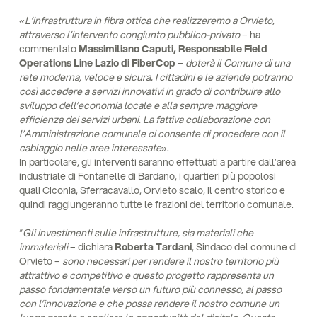
«
L’infrastruttura in fibra ottica che realizzeremo a Orvieto,
attraverso l’intervento congiunto pubblico-privato
– ha
commentato
Massimiliano Caputi, Responsabile Field
Operations Line Lazio di FiberCop
–
doterà il Comune di una
rete moderna, veloce e sicura. I cittadini e le aziende potranno
così accedere a servizi innovativi in grado di contribuire allo
sviluppo dell’economia locale e alla sempre maggiore
efficienza dei servizi urbani. La fattiva collaborazione con
l’Amministrazione comunale ci consente di procedere con il
cablaggio nelle aree interessate
».
In particolare, gli interventi saranno effettuati a partire dall’area
industriale di Fontanelle di Bardano, i quartieri più popolosi
quali Ciconia, Sferracavallo, Orvieto scalo, il centro storico e
quindi raggiungeranno tutte le frazioni del territorio comunale.
“
Gli investimenti sulle infrastrutture, sia materiali che
immateriali
– dichiara
Roberta Tardani
, Sindaco del comune di
Orvieto –
sono necessari per rendere il nostro territorio più
attrattivo e competitivo e questo progetto rappresenta un
passo fondamentale verso un futuro più connesso, al passo
con l’innovazione e che possa rendere il nostro comune un