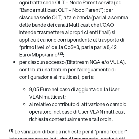
ogni tratta sede OLT – Nodo Parent servita (cd.
“Banda multicast OLT – Nodo Parent”): per
ciascuna sede OLT, a tale banda (pari alla somma
delle bande dei canali Multicast che l’OAO
intende trasmettere ai propri clienti finali) si
applica il canone corrispondente al trasporto di
“primo livello” della CoS=3, pari a pari a 8,42
(2)
Euro/Mbps/anno
;
per ciascun accesso (Bitstream NGA e/o VULA),
contributi una tantum per l’adeguamento di
configurazione al multicast, pari a:
9,05 Euro nel caso di aggiunta della User
VLAN multicast;
al relativo contributo di attivazione o cambio
operatore, nel caso di User VLAN multicast
richiesta contestualmente a tali ordini.
(1)
Le variazioni di banda richieste per il “primo feeder”
interesseranno quindi, simultaneamente, anche tutti