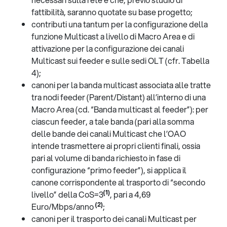
fattibilità, saranno quotate su base progetto;
contributi una tantum per la configurazione della
funzione Multicast a livello di Macro Area e di
attivazione per la configurazione dei canali
Multicast sui feeder e sulle sedi OLT (cfr. Tabella
4);
canoni per la banda multicast associata alle tratte
tra nodi feeder (Parent/Distant) all’interno di una
Macro Area (cd. “Banda multicast al feeder”): per
ciascun feeder, a tale banda (pari alla somma
delle bande dei canali Multicast che l’OAO
intende trasmettere ai propri clienti finali, ossia
pari al volume di banda richiesto in fase di
configurazione “primo feeder”), si applica il
canone corrispondente al trasporto di “secondo
(1)
livello” della CoS=3
, pari a 4,69
(2)
Euro/Mbps/anno
;
canoni per il trasporto dei canali Multicast per