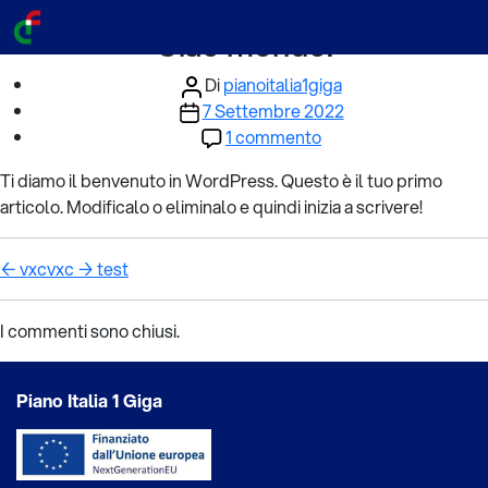
Categories
Senza categoria
Ciao mondo!
Autore
Di
pianoitalia1giga
Data
articolo
7 Settembre 2022
dell'articolo
su
1 commento
Ciao
Ti diamo il benvenuto in WordPress. Questo è il tuo primo
mondo!
articolo. Modificalo o eliminalo e quindi inizia a scrivere!
←
vxcvxc
→
test
I commenti sono chiusi.
Piano Italia 1 Giga